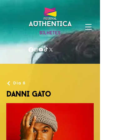
BILHETES
Dia 6
Danni Gato