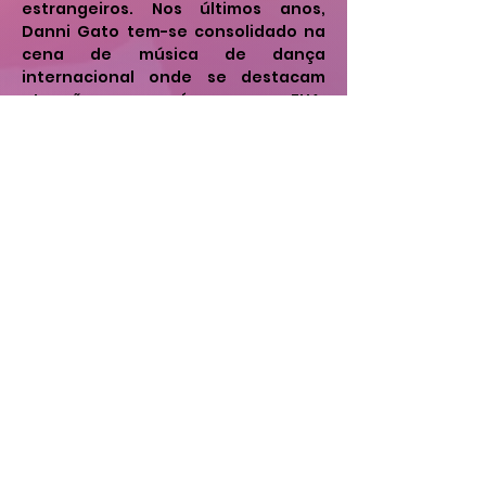
estrangeiros. Nos últimos anos, 
Danni Gato tem-se consolidado na 
cena de música de dança 
internacional onde se destacam 
atuações em países como EUA, 
Luxemburgo, Suiça, Malta, França, 
Espanha, Cabo Verde, Holanda, Itália 
ou Reino Unido.
Em dezembro, Danni Gato será o 
responsável por encerrar o primeiro 
dia do Festival Authentica que 
ocorre nos dias 6 e 7 de dezembro 
no Forum Braga.
O seu primeiro LP: The Beginnig – 
Day & Night explodiu e elevou o seu 
nome na cena musical. Foi daqui que 
surgiram temas que são hoje 
verdadeiros hinos das pistas de 
dança “Pedrinha”, “Num Tás a Ver” 