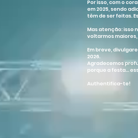
Por isso, com o co
em 2025, sendo ad
têm de ser feitas. 
Mas atenção: isso n
voltarmos maiores,
Em breve, divulgare
2026.
Agradecemos profu
porque a festa… ess
Authentifica-te!