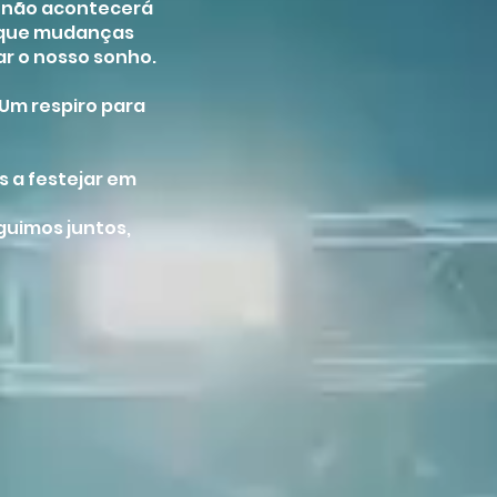
a não acontecerá
s que mudanças
uar o nosso sonho.
 Um respiro para
s a festejar em
uimos juntos,