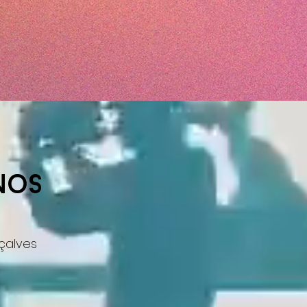
nos
nçalves