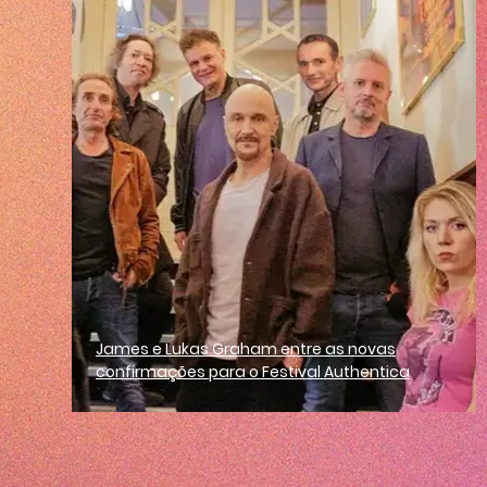
James e Lukas Graham entre as novas
confirmações para o Festival Authentica