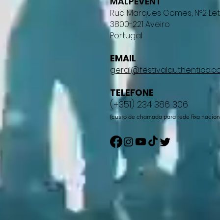
MALPEVENT
Rua Marques Gomes, Nº2 Let
3800-221 Aveiro
Portugal
EMAIL
geral@festivalauthentica.
TELEFONE
(+351) 234 386 306
(custo de chamada para rede fixa nacion