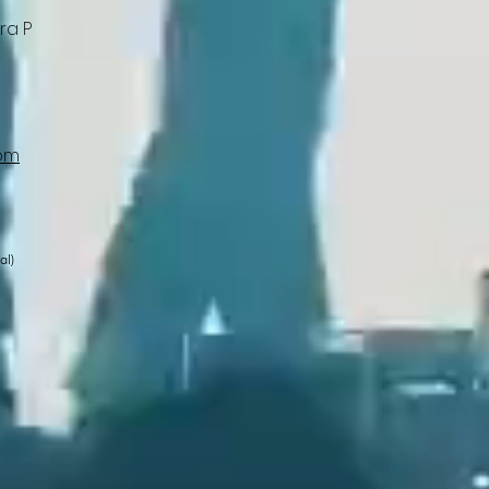
ra P
com
al)