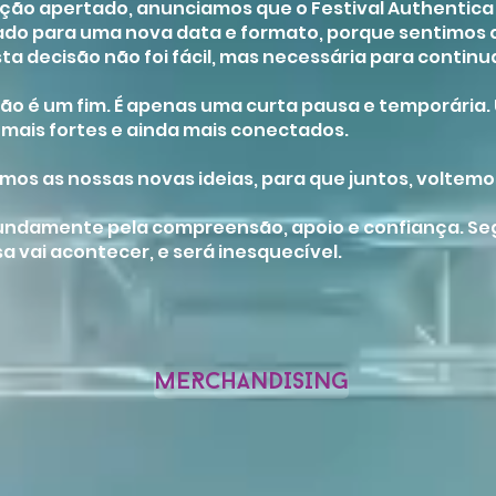
ração apertado, anunciamos que o Festival Authentic
iado para uma nova data e formato, porque sentimo
Esta decisão não foi fácil, mas necessária para contin
ão é um fim. É apenas uma curta pausa e temporária.
 mais fortes e ainda mais conectados.
mos as nossas novas ideias, para que juntos, voltemo
ndamente pela compreensão, apoio e confiança. Seg
a vai acontecer, e será inesquecível.
MERCHANDISING