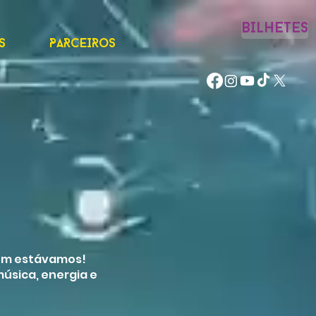
BILHETES
s
Parceiros
bém estávamos!
úsica, energia e